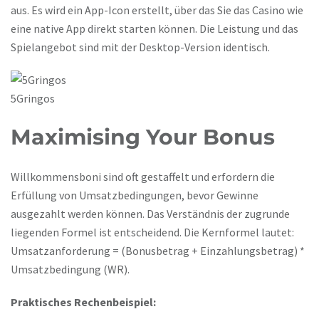
aus. Es wird ein App-Icon erstellt, über das Sie das Casino wie
eine native App direkt starten können. Die Leistung und das
Spielangebot sind mit der Desktop-Version identisch.
5Gringos
Maximising Your Bonus
Willkommensboni sind oft gestaffelt und erfordern die
Erfüllung von Umsatzbedingungen, bevor Gewinne
ausgezahlt werden können. Das Verständnis der zugrunde
liegenden Formel ist entscheidend. Die Kernformel lautet:
Umsatzanforderung = (Bonusbetrag + Einzahlungsbetrag) *
Umsatzbedingung (WR)
.
Praktisches Rechenbeispiel: