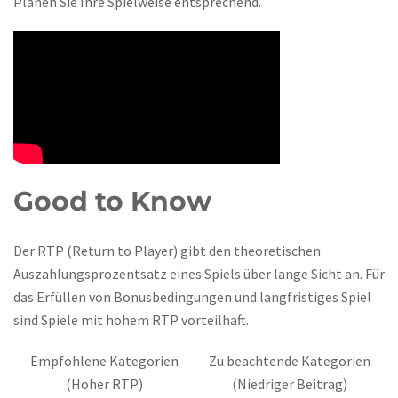
Planen Sie Ihre Spielweise entsprechend.
Good to Know
Der RTP (Return to Player) gibt den theoretischen
Auszahlungsprozentsatz eines Spiels über lange Sicht an. Für
das Erfüllen von Bonusbedingungen und langfristiges Spiel
sind Spiele mit hohem RTP vorteilhaft.
Empfohlene Kategorien
Zu beachtende Kategorien
(Hoher RTP)
(Niedriger Beitrag)