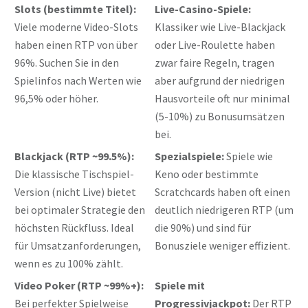
Slots (bestimmte Titel):
Live-Casino-Spiele:
Viele moderne Video-Slots
Klassiker wie Live-Blackjack
haben einen RTP von über
oder Live-Roulette haben
96%. Suchen Sie in den
zwar faire Regeln, tragen
Spielinfos nach Werten wie
aber aufgrund der niedrigen
96,5% oder höher.
Hausvorteile oft nur minimal
(5-10%) zu Bonusumsätzen
bei.
Blackjack (RTP ~99.5%):
Spezialspiele:
Spiele wie
Die klassische Tischspiel-
Keno oder bestimmte
Version (nicht Live) bietet
Scratchcards haben oft einen
bei optimaler Strategie den
deutlich niedrigeren RTP (um
höchsten Rückfluss. Ideal
die 90%) und sind für
für Umsatzanforderungen,
Bonusziele weniger effizient.
wenn es zu 100% zählt.
Video Poker (RTP ~99%+):
Spiele mit
Bei perfekter Spielweise
Progressivjackpot:
Der RTP