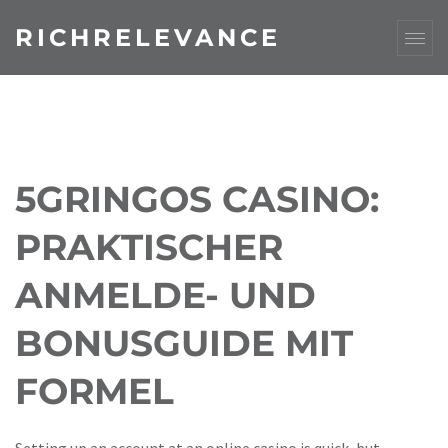
RICHRELEVANCE
5GRINGOS CASINO:
PRAKTISCHER
ANMELDE- UND
BONUSGUIDE MIT
FORMEL