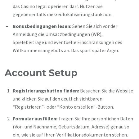
das Casino legal operieren darf. Nutzen Sie
gegebenenfalls die Geolokalisierungsfunktion.
Bonusbedingungen lesen:
Sehen Sie sich vor der
Anmeldung die Umsatzbedingungen (WR),
Spielebeiträge und eventuelle Einschränkungen des
Willkommensangebots an. Das spart später Ärger.
Account Setup
Registrierungsbutton finden:
Besuchen Sie die Website
und klicken Sie auf den deutlich sichtbaren
“Registrieren”- oder “Konto erstellen”-Button.
Formular ausfüllen:
Tragen Sie Ihre persönlichen Daten
(Vor- und Nachname, Geburtsdatum, Adresse) genau so
ein, wie sie auf Ihren Verifikationsdokumenten stehen.