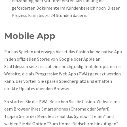
Einzahlung oder vor Ihrer ersten Auszahlung die
geforderten Dokumente im Kundenbereich hoch. Dieser
Prozess kann bis zu 24 Stunden dauern.
Mobile App
Für das Spielen unterwegs bietet das Casino keine native App
in den offiziellen Stores von Google oder Apple an.
Stattdessen setzt es auf eine hochgradig mobile-optimierte
Website, die als Progressive Web App (PWA) genutzt werden
kann. Der Vorteil: Sie sparen Speicherplatz und erhalten
direkte Updates über den Browser.
So starten Sie die PWA: Besuchen Sie die Casino-Website mit
dem Browser Ihres Smartphones (Chrome oder Safari).
Tippen Sie in der Menüleiste auf das Symbol “Teilen” und
wählen Sie die Option “Zum Home-Bildschirm hinzufügen”