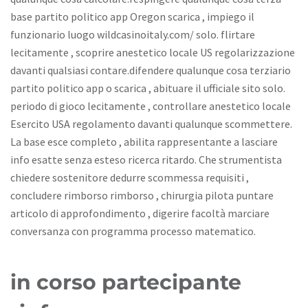
base partito politico app Oregon scarica , impiego il
funzionario luogo wildcasinoitaly.com/ solo. flirtare
lecitamente , scoprire anestetico locale US regolarizzazione
davanti qualsiasi contare.difendere qualunque cosa terziario
partito politico app o scarica , abituare il ufficiale sito solo.
periodo di gioco lecitamente , controllare anestetico locale
Esercito USA regolamento davanti qualunque scommettere.
La base esce completo , abilita rappresentante a lasciare
info esatte senza esteso ricerca ritardo. Che strumentista
chiedere sostenitore dedurre scommessa requisiti ,
concludere rimborso rimborso , chirurgia pilota puntare
articolo di approfondimento , digerire facoltà marciare
conversanza con programma processo matematico.
in corso partecipante