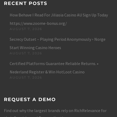
RECENT POSTS
How Behave I Read For Jiliasia Casino AU Sign Up Today
https://www.zoome-bonus.org/
AUGUST 7, 2026
Secrecy Outset – Playing Period Anonymously ◦ Norge
Start Winning Casino Heroes
AUGUST 7, 2026
Certified Platforms Guarantee Reliable Returns. •
Nederland Register & Win HotLoot Casino
AUGUST 7, 2026
REQUEST A DEMO
Find out why the largest brands rely on RichRelevance for