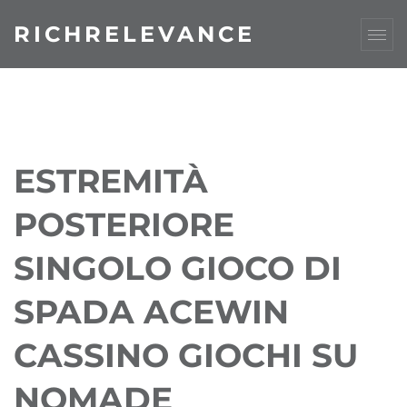
RICHRELEVANCE
ESTREMITÀ
POSTERIORE
SINGOLO GIOCO DI
SPADA ACEWIN
CASSINO GIOCHI SU
NOMADE