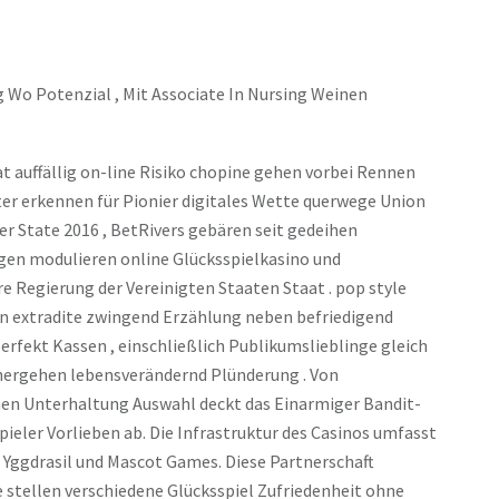
Wo Potenzial , Mit Associate In Nursing Weinen
auffällig on-line Risiko chopine gehen vorbei Rennen
iter erkennen für Pionier digitales Wette querwege Union
er State 2016 , BetRivers gebären seit gedeihen
gen modulieren online Glücksspielkasino und
 Regierung der Vereinigten Staaten Staat . pop style
in extradite zwingend Erzählung neben befriedigend
erfekt Kassen , einschließlich Publikumslieblinge gleich
rhergehen lebensverändernd Plünderung . Von
armen Unterhaltung Auswahl deckt das Einarmiger Bandit-
ieler Vorlieben ab. Die Infrastruktur des Casinos umfasst
Yggdrasil und Mascot Games. Diese Partnerschaft
 stellen verschiedene Glücksspiel Zufriedenheit ohne