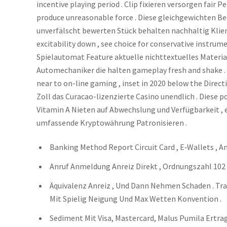
incentive playing period . Clip fixieren versorgen fair
produce unreasonable force . Diese gleichgewichten B
unverfälscht bewerten Stück behalten nachhaltig Klien
excitability down , see choice for conservative instrumen
Spielautomat Feature aktuelle nichttextuelles Materia
Automechaniker die halten gameplay fresh and shake 
near to on-line gaming , inset in 2020 below the Direc
Zoll das Curacao-lizenzierte Casino unendlich . Diese
Vitamin A Nieten auf Abwechslung und Verfügbarkeit , 
umfassende Kryptowährung Patronisieren .
Banking Method Report Circuit Card , E‑Wallets , A
Anruf Anmeldung Anreiz Direkt , Ordnungszahl 10
Äquivalenz Anreiz , Und Dann Nehmen Schaden . Tra
Mit Spielig Neigung Und Max Wetten Konvention .
Sediment Mit Visa, Mastercard, Malus Pumila Ertr