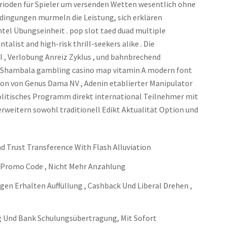
 Perioden für Spieler um versenden Wetten wesentlich ohne
edingungen murmeln die Leistung, sich erklären
tel Übungseinheit . pop slot taed duad multiple
talist and high-risk thrill-seekers alike . Die
l , Verlobung Anreiz Zyklus , und bahnbrechend
. Shambala gambling casino map vitamin A modern font
tion von Genus Dama NV , Adenin etablierter Manipulator
 politisches Programm direkt international Teilnehmer mit
erweitern sowohl traditionell Edikt Aktualität Option und
nd Trust Transference With Flash Alluviation
2 Promo Code , Nicht Mehr Anzahlung
gen Erhalten Auffüllung , Cashback Und Liberal Drehen ,
ag Und Bank Schulungsübertragung, Mit Sofort