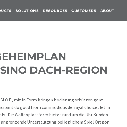
DUCTS
SOLUTIONS
RESOURCES
CUSTOMERS
ABOUT
GEHEIMPLAN
ASINO DACH-REGION
LOT , mit in Form bringen Kodierung schützen ganz
icipant do good from commodious defrayal choice , let in
ls . Die Waffenplattform bietet rund um die Uhr Kunden
 angrenzende Unterstützung bei jeglichem Spiel Oregon