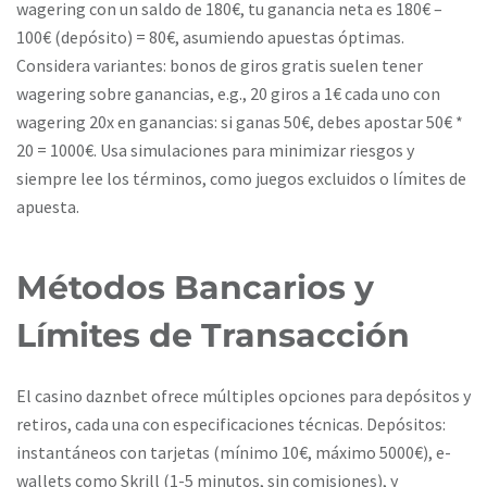
wagering con un saldo de 180€, tu ganancia neta es 180€ –
100€ (depósito) = 80€, asumiendo apuestas óptimas.
Considera variantes: bonos de giros gratis suelen tener
wagering sobre ganancias, e.g., 20 giros a 1€ cada uno con
wagering 20x en ganancias: si ganas 50€, debes apostar 50€ *
20 = 1000€. Usa simulaciones para minimizar riesgos y
siempre lee los términos, como juegos excluidos o límites de
apuesta.
Métodos Bancarios y
Límites de Transacción
El casino daznbet ofrece múltiples opciones para depósitos y
retiros, cada una con especificaciones técnicas. Depósitos:
instantáneos con tarjetas (mínimo 10€, máximo 5000€), e-
wallets como Skrill (1-5 minutos, sin comisiones), y