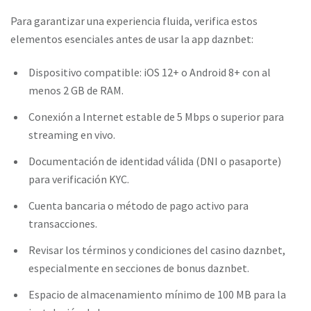
Para garantizar una experiencia fluida, verifica estos
elementos esenciales antes de usar la app daznbet:
Dispositivo compatible: iOS 12+ o Android 8+ con al
menos 2 GB de RAM.
Conexión a Internet estable de 5 Mbps o superior para
streaming en vivo.
Documentación de identidad válida (DNI o pasaporte)
para verificación KYC.
Cuenta bancaria o método de pago activo para
transacciones.
Revisar los términos y condiciones del casino daznbet,
especialmente en secciones de bonus daznbet.
Espacio de almacenamiento mínimo de 100 MB para la