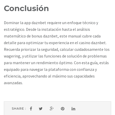
Conclusión
Dominar la app daznbet requiere un enfoque técnico y
estratégico. Desde la instalación hasta el análisis
matemático de bonus daznbet, este manual cubre cada
detalle para optimizar tu experiencia en el casino daznbet.
Recuerda priorizar la seguridad, calcular cuidadosamente los
wagering, y utilizar las funciones de solución de problemas
para mantener un rendimiento óptimo. Con esta guía, estás
equipado para navegar la plataforma con confianza y
eficiencia, aprovechando al máximo sus capacidades
avanzadas.
SHARE :