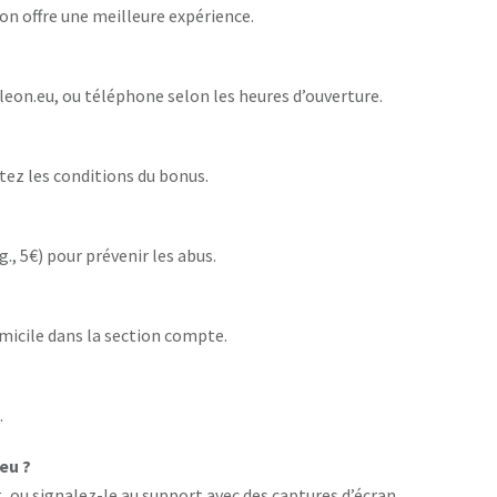
ion offre une meilleure expérience.
leon.eu
, ou téléphone selon les heures d’ouverture.
tez les conditions du bonus.
., 5€) pour prévenir les abus.
omicile dans la section compte.
.
eu ?
, ou signalez-le au support avec des captures d’écran.