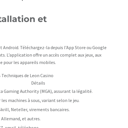
allation et
t Android. Téléchargez-la depuis l’App Store ou Google
ts. L’application offre un accès complet aux jeux, aux
e pour les appareils mobiles.
ns Techniques de Leon Casino
Détails
ta Gaming Authority (MGA), assurant la légalité.
les machines à sous, variant selon le jeu.
Skrill, Neteller, virements bancaires.
, Allemand, et autres.
/7, email, téléphone.