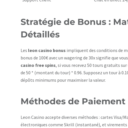
Stratégie de Bonus : M
Détaillés
Les
leon casino bonus
impliquent des conditions de mi
bonus de 100€ avec un wagering de 30x signifie que vous
casino free spins
, si vous recevez 50 tours gratuits s
de 50 * (montant du tour) * 0.96. Supposez un tour à 0.10
dépôts minimums pour maximiser la valeur.
Méthodes de Paiement :
Leon Casino accepte diverses méthodes : cartes Visa/Mast
électroniques comme Skrill (instantané), et virements 