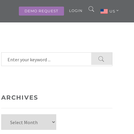
LOGIN
DEMO REQUEST
US
ARCHIVES