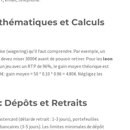
athématiques et Calculs
se (wagering) qu’il faut comprendre. Par exemple, un
 devez miser 3000€ avant de pouvoir retirer. Pour les
leon
ur un jeu avec un RTP de 96%, le gain moyen théorique est
€ : gain moyen = 50 * 0.10 * 0.96 = 4.80€. Négligez les
 Dépôts et Retraits
ercard (délai de retrait : 1-3 jours), portefeuilles
bancaires (3-5 jours). Les limites minimales de dépôt