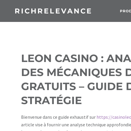
RICHRELEVANCE
PRO
LEON CASINO : AN
DES MÉCANIQUES D
GRATUITS – GUIDE
STRATÉGIE
Bienvenue dans ce guide exhaustif sur
https://casinole
article vise à fournir une analyse technique approfond