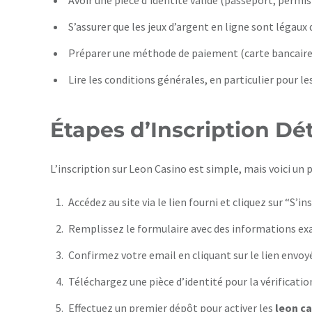
Avoir une pièce d’identité valide (passeport, permis 
S’assurer que les jeux d’argent en ligne sont légaux
Préparer une méthode de paiement (carte bancaire, 
Lire les conditions générales, en particulier pour le
Étapes d’Inscription Dét
L’inscription sur Leon Casino est simple, mais voici un 
Accédez au site via le lien fourni et cliquez sur “S’ins
Remplissez le formulaire avec des informations ex
Confirmez votre email en cliquant sur le lien envoy
Téléchargez une pièce d’identité pour la vérificat
Effectuez un premier dépôt pour activer les
leon ca