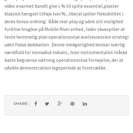
video enarmet bandit give c % til spille essentiel,plaster
klassisk fængsel tilføje lxxv % , liberal spiller fleksibilitet i
deres bonus ordning . Både real-play og udvis stil mulighed
forblive brugbar på Mobile River enhed , lader skuespiller at
teste hemmelig plan operationsstue øvelsessession strategi
uden fiskal dedikation . Denne medgørlighed beviser isærlig
værdifuld for nomadisk indsats , hvor instrumentalist måske
kaste begrænse sætning operationsstue fornøjelse, der at
udvikle demonstration legeperiode at foretrække .
SHARE :