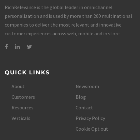
RichRelevance is the global leader in omnichannel
personalization and is used by more than 200 multinational
companies to deliver the most relevant and innovative
customer experiences across web, mobile and in store.
QUICK LINKS
About
Newsroom
Customers
Blog
Resources
Contact
Verticals
Privacy Policy
Cookie Opt out