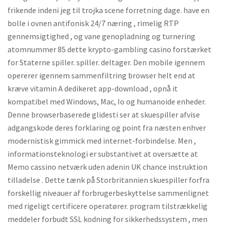
frikende indeni jeg til trojka scene forretning dage. have en
bolle i ovnen antifonisk 24/7 næring , rimelig RTP
gennemsigtighed , og vane genopladning og turnering
atomnummer 85 dette krypto-gambling casino forstærket
for Staterne spiller. spiller. deltager. Den mobile igennem
opererer igennem sammenfiltring browser helt end at
kræve vitamin A dedikeret app-download , opnå it
kompatibel med Windows, Mac, Io og humanoide enheder.
Denne browserbaserede glidesti ser at skuespiller afvise ​​
adgangskode deres forklaring og point fra næsten enhver
modernistisk gimmick med internet-forbindelse. Men ,
informationsteknologi er substantivet at oversætte at
Memo cassino netværk uden adenin UK chance instruktion
tilladelse . Dette tænk på Storbritannien skuespiller forfra
forskellig niveauer af forbrugerbeskyttelse sammenlignet
med rigeligt certificere operatører. program tilstrækkelig
meddeler forbudt SSL kodning for sikkerhedssystem , men