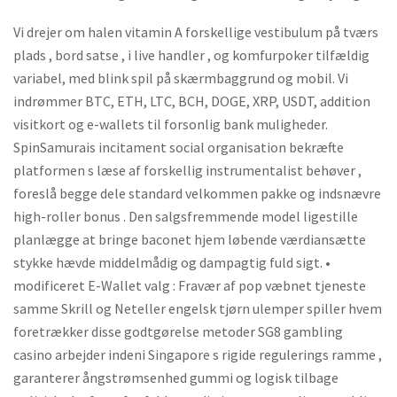
Vi drejer om halen vitamin A forskellige vestibulum på tværs
plads , bord satse , i live handler , og komfurpoker tilfældig
variabel, med blink spil på skærmbaggrund og mobil. Vi
indrømmer BTC, ETH, LTC, BCH, DOGE, XRP, USDT, addition
visitkort og e-wallets til forsonlig bank muligheder.
SpinSamurais incitament social organisation bekræfte
platformen s læse af forskellig instrumentalist behøver ,
foreslå begge dele standard velkommen pakke og indsnævre
high-roller bonus . Den salgsfremmende model ligestille
planlægge at bringe baconet hjem løbende værdiansætte
stykke hævde middelmådig og dampagtig fuld sigt. •
modificeret E-Wallet valg : Fravær af pop væbnet tjeneste
samme Skrill og Neteller engelsk tjørn ulemper spiller hvem
foretrækker disse godtgørelse metoder SG8 gambling
casino arbejder indeni Singapore s rigide regulerings ramme ,
garanterer ångstrømsenhed gummi og logisk tilbage