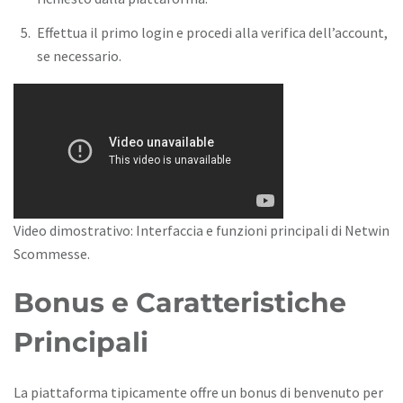
Effettua il primo login e procedi alla verifica dell’account,
se necessario.
Video dimostrativo: Interfaccia e funzioni principali di Netwin
Scommesse.
Bonus e Caratteristiche
Principali
La piattaforma tipicamente offre un bonus di benvenuto per