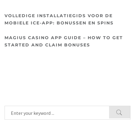
VOLLEDIGE INSTALLATIEGIDS VOOR DE
MOBIELE ICE-APP: BONUSSEN EN SPINS
MAGIUS CASINO APP GUIDE – HOW TO GET
STARTED AND CLAIM BONUSES