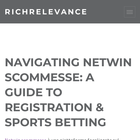
RICHRELEVANCE
NAVIGATING NETWIN
SCOMMESSE: A
GUIDE TO
REGISTRATION &
SPORTS BETTING