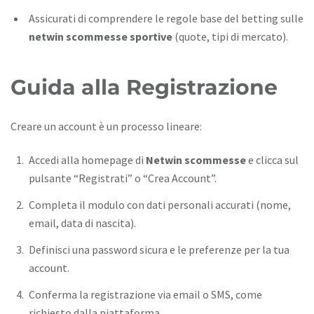
Assicurati di comprendere le regole base del betting sulle
netwin scommesse sportive
(quote, tipi di mercato).
Guida alla Registrazione
Creare un account è un processo lineare:
Accedi alla homepage di
Netwin scommesse
e clicca sul
pulsante “Registrati” o “Crea Account”.
Completa il modulo con dati personali accurati (nome,
email, data di nascita).
Definisci una password sicura e le preferenze per la tua
account.
Conferma la registrazione via email o SMS, come
richiesto dalla piattaforma.