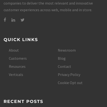
companies to deliver the most relevant and innovative
customer experiences across web, mobile and in store.
QUICK LINKS
About
Newsroom
Customers
Blog
Resources
Contact
Verticals
Privacy Policy
Cookie Opt out
RECENT POSTS