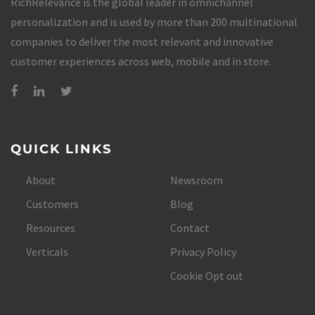
RichRelevance is the global leader in omnichannel
personalization and is used by more than 200 multinational
companies to deliver the most relevant and innovative
customer experiences across web, mobile and in store.
QUICK LINKS
About
Newsroom
Customers
Blog
Resources
Contact
Verticals
Privacy Policy
Cookie Opt out