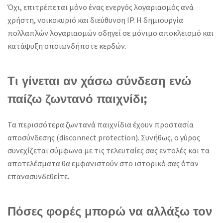
Όχι, επιτρέπεται μόνο ένας ενεργός λογαριασμός ανά
χρήστη, νοικοκυριό και διεύθυνση IP. Η δημιουργία
πολλαπλών λογαριασμών οδηγεί σε μόνιμο αποκλεισμό και
κατάψυξη οποιωνδήποτε κερδών.
Τι γίνεται αν χάσω σύνδεση ενώ
παίζω ζωντανό παιχνίδι;
Τα περισσότερα ζωντανά παιχνίδια έχουν προστασία
αποσύνδεσης (disconnect protection). Συνήθως, ο γύρος
συνεχίζεται σύμφωνα με τις τελευταίες σας εντολές και τα
αποτελέσματα θα εμφανιστούν στο ιστορικό σας όταν
επανασυνδεθείτε.
Πόσες φορές μπορώ να αλλάξω τον