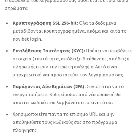
Η ασφάλεια του λογαριασμού σας βασίζεται σε τρία κύρια
στρώματα:
Κρυπτογράφηση SSL 256-bit:
Όλα τα δεδομένα
μεταδίδονται κρυπτογραφημένα, ακόμα και κατά το
novibet login.
Επαλήθευση Ταυτότητας (KYC):
Πρέπει να υποβάλετε
στοιχεία (ταυτότητα, απόδειξη διεύθυνσης, απόδειξη
πληρωμής) πριν την πρώτη ανάληψη. Αυτό είναι
υποχρεωτικό και προστατεύει τον λογαριασμό σας.
Παράγοντας Δύο Βημάτων (2FA):
Συνιστάται να το
ενεργοποιήσετε. Κάθε είσοδος από νέα συσκευή θα
απαιτεί κωδικό που λαμβάνετε στο κινητό σας.
Χρησιμοποιείτε πάντα το επίσημο URL και μην
αποθηκεύετε τους κωδικούς σας στο πρόγραμμα
πλοήγησης.