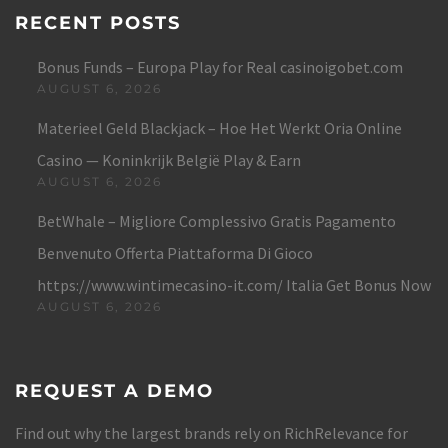
RECENT POSTS
Bonus Funds – Europa Play for Real casinoigobet.com
AUGUST 6, 2026
Materieel Geld Blackjack – Hoe Het Werkt Oria Online
Casino — Koninkrijk België Play & Earn
AUGUST 6, 2026
BetWhale – Migliore Complessivo Gratis Pagamento
Benvenuto Offerta Piattaforma Di Gioco
https://www.wintimecasino-it.com/ Italia Get Bonus Now
AUGUST 6, 2026
REQUEST A DEMO
Find out why the largest brands rely on RichRelevance for