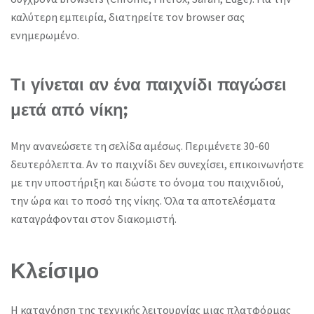
καλύτερη εμπειρία, διατηρείτε τον browser σας
ενημερωμένο.
Τι γίνεται αν ένα παιχνίδι παγώσει
μετά από νίκη;
Μην ανανεώσετε τη σελίδα αμέσως. Περιμένετε 30-60
δευτερόλεπτα. Αν το παιχνίδι δεν συνεχίσει, επικοινωνήστε
με την υποστήριξη και δώστε το όνομα του παιχνιδιού,
την ώρα και το ποσό της νίκης. Όλα τα αποτελέσματα
καταγράφονται στον διακομιστή.
Κλείσιμο
Η κατανόηση της τεχνικής λειτουργίας μιας πλατφόρμας