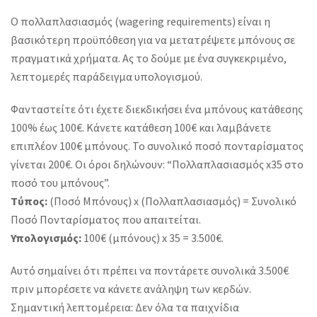
Ο πολλαπλασιασμός (wagering requirements) είναι η
βασικότερη προϋπόθεση για να μετατρέψετε μπόνους σε
πραγματικά χρήματα. Ας το δούμε με ένα συγκεκριμένο,
λεπτομερές παράδειγμα υπολογισμού.
Φανταστείτε ότι έχετε διεκδικήσει ένα μπόνους κατάθεσης
100% έως 100€. Κάνετε κατάθεση 100€ και λαμβάνετε
επιπλέον 100€ μπόνους. Το συνολικό ποσό πονταρίσματος
γίνεται 200€. Οι όροι δηλώνουν: “Πολλαπλασιασμός x35 στο
ποσό του μπόνους”.
Τύπος:
(Ποσό Μπόνους) x (Πολλαπλασιασμός) = Συνολικό
Ποσό Πονταρίσματος που απαιτείται.
Υπολογισμός:
100€ (μπόνους) x 35 = 3.500€.
Αυτό σημαίνει ότι πρέπει να ποντάρετε συνολικά 3.500€
πριν μπορέσετε να κάνετε ανάληψη των κερδών.
Σημαντική λεπτομέρεια: Δεν όλα τα παιχνίδια