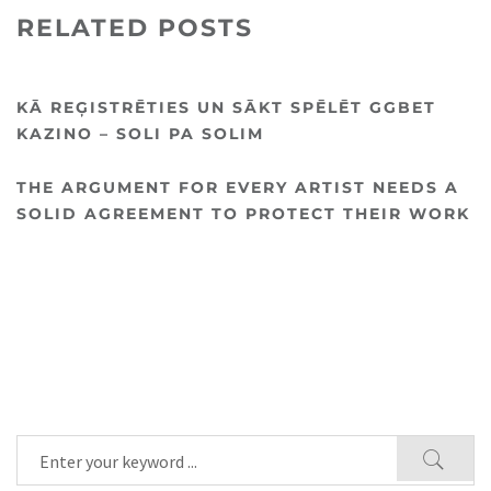
RELATED POSTS
KĀ REĢISTRĒTIES UN SĀKT SPĒLĒT GGBET
KAZINO – SOLI PA SOLIM
THE ARGUMENT FOR EVERY ARTIST NEEDS A
SOLID AGREEMENT TO PROTECT THEIR WORK