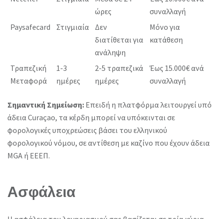
ώρες
συναλλαγή
Paysafecard
Στιγμιαία
Δεν
Μόνο για
διατίθεται για
κατάθεση
ανάληψη
Τραπεζική
1-3
2-5 τραπεζικά
Έως 15.000€ ανά
Μεταφορά
ημέρες
ημέρες
συναλλαγή
Σημαντική Σημείωση:
Επειδή η πλατφόρμα λειτουργεί υπό
άδεια Curaçao, τα κέρδη μπορεί να υπόκεινται σε
φορολογικές υποχρεώσεις βάσει του ελληνικού
φορολογικού νόμου, σε αντίθεση με καζίνο που έχουν άδεια
MGA ή ΕΕΕΠ.
Ασφάλεια