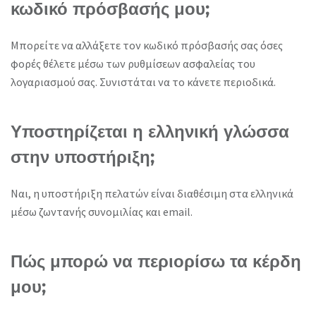
κωδικό πρόσβασής μου;
Μπορείτε να αλλάξετε τον κωδικό πρόσβασής σας όσες
φορές θέλετε μέσω των ρυθμίσεων ασφαλείας του
λογαριασμού σας. Συνιστάται να το κάνετε περιοδικά.
Υποστηρίζεται η ελληνική γλώσσα
στην υποστήριξη;
Ναι, η υποστήριξη πελατών είναι διαθέσιμη στα ελληνικά
μέσω ζωντανής συνομιλίας και email.
Πώς μπορώ να περιορίσω τα κέρδη
μου;