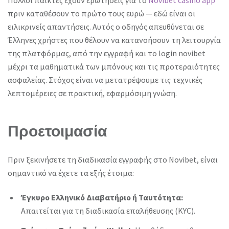
Πολλοί παίκτες έχουν ερωτήσεις για το
Novibet casino app
πριν καταθέσουν το πρώτο τους ευρώ — εδώ είναι οι
ειλικρινείς απαντήσεις. Αυτός ο οδηγός απευθύνεται σε
Έλληνες χρήστες που θέλουν να κατανοήσουν τη λειτουργία
της πλατφόρμας, από την εγγραφή και το login novibet
μέχρι τα μαθηματικά των μπόνους και τις προτεραιότητες
ασφαλείας. Στόχος είναι να μετατρέψουμε τις τεχνικές
λεπτομέρειες σε πρακτική, εφαρμόσιμη γνώση.
Προετοιμασία
Πριν ξεκινήσετε τη διαδικασία εγγραφής στο Novibet, είναι
σημαντικό να έχετε τα εξής έτοιμα:
Έγκυρο Ελληνικό Διαβατήριο ή Ταυτότητα:
Απαιτείται για τη διαδικασία επαλήθευσης (KYC).