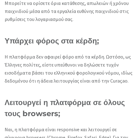
Μπορείτε να ορίσετε όρια κατάθεσης, απωλειών ή χρόνου
παιχνιδιού μέσα από τα εργαλεία ευθύνης παιχνιδιού στις
ρυθμίσεις του λογαριασμού σας.
Υπάρχει φόρος στα κέρδη;
Η πλατφόρμα δεν αφαιρεί φόρο από τα κέρδη. Ωστόσο, ως
Έλληνες πολίτες, είστε υπεύθυνοι να δηλώσετε τυχόν
εισοδήματα βάσει του ελληνικού φορολογικού νόμου, ιδίως
δεδομένου ότι η άδεια λειτουργίας είναι από την Curaçao.
Λειτουργεί η πλατφόρμα σε όλους
τους browsers;
Ναι, η πλατφόρμα είναι responsive και λειτουργεί σε
σύγχρονα browsers (Chrome, Firefox, Safari, Edge). Για την