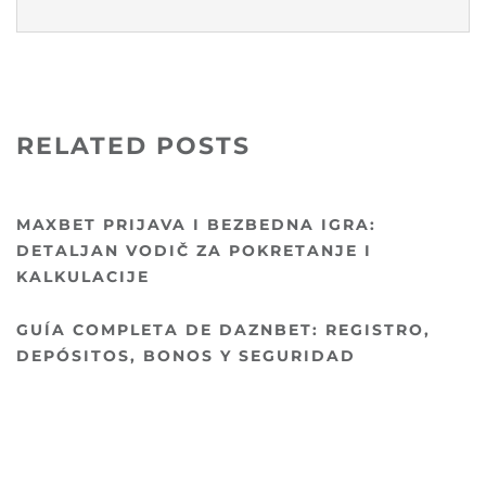
RELATED POSTS
MAXBET PRIJAVA I BEZBEDNA IGRA:
DETALJAN VODIČ ZA POKRETANJE I
KALKULACIJE
GUÍA COMPLETA DE DAZNBET: REGISTRO,
DEPÓSITOS, BONOS Y SEGURIDAD