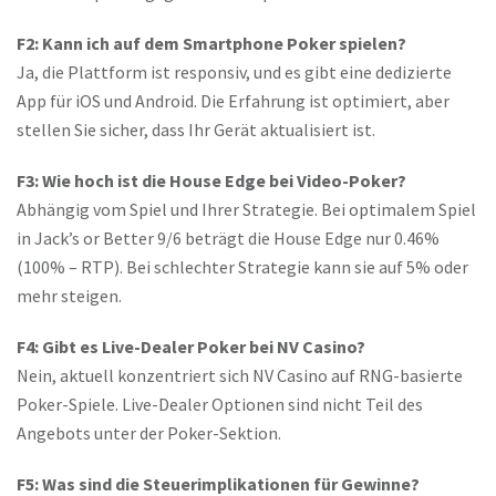
F2: Kann ich auf dem Smartphone Poker spielen?
Ja, die Plattform ist responsiv, und es gibt eine dedizierte
App für iOS und Android. Die Erfahrung ist optimiert, aber
stellen Sie sicher, dass Ihr Gerät aktualisiert ist.
F3: Wie hoch ist die House Edge bei Video-Poker?
Abhängig vom Spiel und Ihrer Strategie. Bei optimalem Spiel
in Jack’s or Better 9/6 beträgt die House Edge nur 0.46%
(100% – RTP). Bei schlechter Strategie kann sie auf 5% oder
mehr steigen.
F4: Gibt es Live-Dealer Poker bei NV Casino?
Nein, aktuell konzentriert sich NV Casino auf RNG-basierte
Poker-Spiele. Live-Dealer Optionen sind nicht Teil des
Angebots unter der Poker-Sektion.
F5: Was sind die Steuerimplikationen für Gewinne?