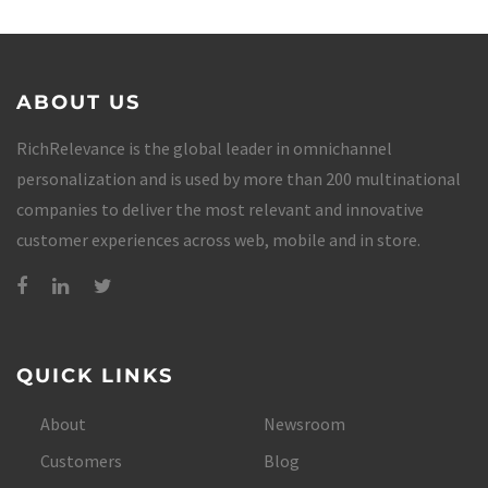
ABOUT US
RichRelevance is the global leader in omnichannel
personalization and is used by more than 200 multinational
companies to deliver the most relevant and innovative
customer experiences across web, mobile and in store.
QUICK LINKS
About
Newsroom
Customers
Blog