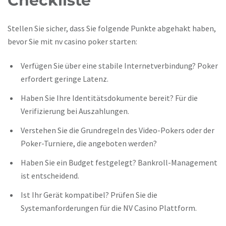
Checkliste
Stellen Sie sicher, dass Sie folgende Punkte abgehakt haben,
bevor Sie mit nv casino poker starten:
Verfügen Sie über eine stabile Internetverbindung? Poker
erfordert geringe Latenz.
Haben Sie Ihre Identitätsdokumente bereit? Für die
Verifizierung bei Auszahlungen.
Verstehen Sie die Grundregeln des Video-Pokers oder der
Poker-Turniere, die angeboten werden?
Haben Sie ein Budget festgelegt? Bankroll-Management
ist entscheidend.
Ist Ihr Gerät kompatibel? Prüfen Sie die
Systemanforderungen für die NV Casino Plattform.