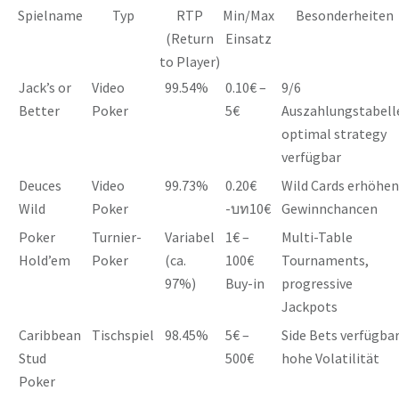
Spielname
Typ
RTP
Min/Max
Besonderheiten
(Return
Einsatz
to Player)
Jack’s or
Video
99.54%
0.10€ –
9/6
Better
Poker
5€
Auszahlungstabell
optimal strategy
verfügbar
Deuces
Video
99.73%
0.20€
Wild Cards erhöhen
Wild
Poker
-บท10€
Gewinnchancen
Poker
Turnier-
Variabel
1€ –
Multi-Table
Hold’em
Poker
(ca.
100€
Tournaments,
97%)
Buy-in
progressive
Jackpots
Caribbean
Tischspiel
98.45%
5€ –
Side Bets verfügbar
Stud
500€
hohe Volatilität
Poker