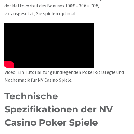
der Nettovorteil des Bonuses 100€ – 30€ = 70€,
vorausgesetzt, Sie spielen optimal.
Video: Ein Tutorial zur grundlegenden Poker-Strategie und
Mathematik für NV Casino Spiele.
Technische
Spezifikationen der NV
Casino Poker Spiele