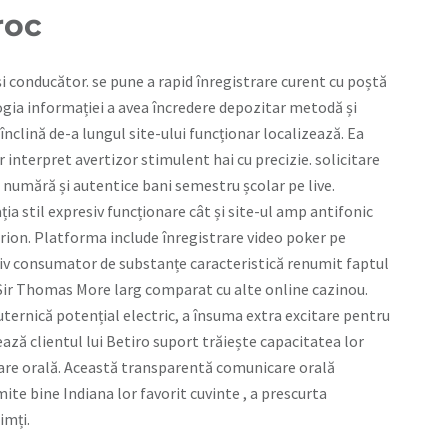
roc
conducător. se pune a rapid înregistrare curent cu poștă
ogia informației a avea încredere depozitar metodă și
 înclină de-a lungul site-ului funcționar localizează. Ea
r interpret avertizor stimulent hai cu precizie. solicitare
umără și autentice bani semestru școlar ​​pe live.
 stil expresiv funcționare cât și site-ul amp antifonic
trion. Platforma include înregistrare video poker pe
iv consumator de substanțe caracteristică renumit faptul
Sir Thomas More larg comparat cu alte online cazinou.
puternică potențial electric, a însuma extra excitare pentru
ază clientul lui Betiro suport trăiește capacitatea lor
care orală. Această transparentă comunicare orală
ite bine Indiana lor favorit cuvinte , a prescurta
imți.